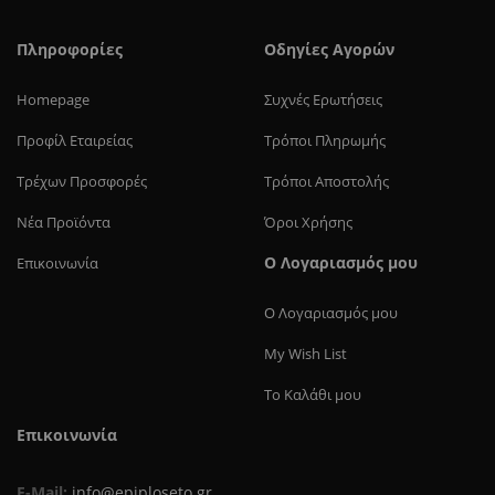
Πληροφορίες
Οδηγίες Αγορών
Homepage
Συχνές Ερωτήσεις
Προφίλ Eταιρείας
Τρόποι Πληρωμής
Τρέχων Προσφορές
Τρόποι Αποστολής
Νέα Προϊόντα
Όροι Χρήσης
Ο Λογαριασμός μου
Επικοινωνία
Ο Λογαριασμός μου
My Wish List
Το Καλάθι μου
Επικοινωνία
E-Mail:
info@epiploseto.gr