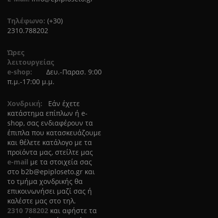
Τηλέφωνο:
(+30)
2310.788202
Ώρες
λειτουργείας
e-shop:
Δευ.-Παρασ. 9:00
π.μ.-17:00 μ.μ.
Χονδρική:
Eάν έχετε
κατάστημα επίπλων ή e-
shop, σας ενδιαφέρουν τα
έπιπλα που κατασκευάζουμε
και θέλετε κατάλογο με τα
προϊόντα μας, στείλτε μας
e-mail
με τα στοιχεία σας
στο
b2b@epiploseto.gr
και
το τμήμα χονδρικής θα
επικοινωνήσει μαζί σας ή
καλέστε μας στο τηλ.
2310 788202
και αφήστε τα