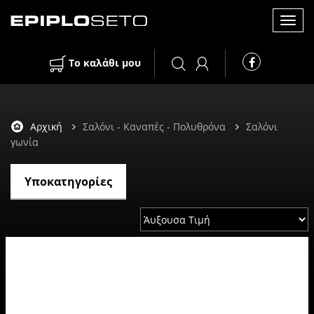
Toggl
Το καλάθι μου
navig
Αρχική
Σαλόνι - Καναπές - Πολυθρόνα
Σαλόνι
γωνία
Υποκατηγορίες