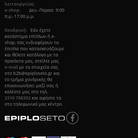
λειτουργείας
e-shop:
Δευ.-Παρασ. 9:00
π.μ.-17:00 μ.μ.
Χονδρική:
Eάν έχετε
κατάστημα επίπλων ή e-
shop, σας ενδιαφέρουν τα
έπιπλα που κατασκευάζουμε
και θέλετε κατάλογο με τα
προϊόντα μας, στείλτε μας
e-mail
με τα στοιχεία σας
στο
b2b@epiploseto.gr
και
το τμήμα χονδρικής θα
επικοινωνήσει μαζί σας ή
καλέστε μας στο τηλ.
2310 788202
και αφήστε τα
στο τηλεφωνικό μας κέντρο.