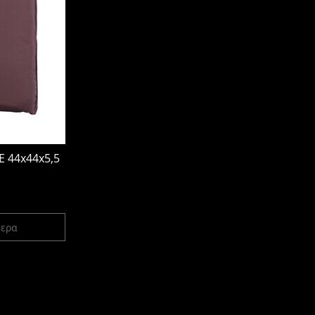
 44x44x5,5
τερα