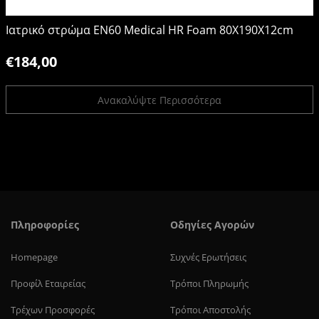
Ιατρικό στρώμα EN60 Medical HR Foam 80Χ190Χ12cm
€184,00
Ανακαλύψτε Περισσότερα
Πληροφορίες
Οδηγίες Αγορών
Homepage
Συχνές Ερωτήσεις
Προφίλ Eταιρείας
Τρόποι Πληρωμής
Τρέχων Προσφορές
Τρόποι Αποστολής