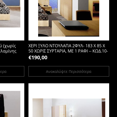
ύ (χωρίς
ΧΕΡΙ ΞΥΛΟ ΝΤΟΥΛΑΠΑ 2ΦΥΛ- 183 Χ 85 Χ
ελαμίνης
50 ΧΩΡΙΣ ΣΥΡΤΑΡΙΑ, ΜΕ 1 ΡΑΦΙ -- ΚΩΔ.10-
 Yψος.
21
€190,00
τερα
Ανακαλύψτε Περισσότερα