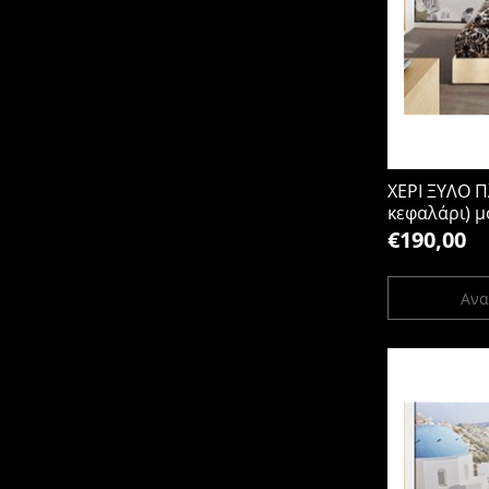
ΧΕΡΙ ΞΥΛΟ Π
κεφαλάρι) μο
200x90x30Y
€190,00
Ανα