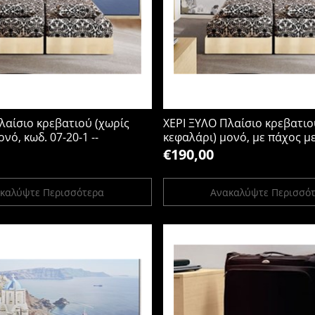
λαίσιο κρεβατιού (χωρίς
ΧΕΡΙ ΞΥΛΟ Πλαίσιο κρεβατιο
νό, κωδ. 07-20-1 --
κεφαλάρι) μονό, με πάχος μ
25mm, 200cm x 90cm x 30cm
€190,00
καλύψτε Περισσότερα
Ανακαλύψτε Περισσό