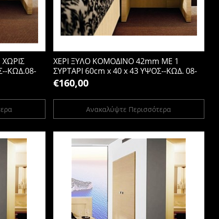
 ΧΩΡΙΣ
ΧΕΡΙ ΞΥΛΟ ΚΟΜΟΔΙΝΟ 42mm ΜΕ 1
Σ--ΚΩΔ.08-
ΣΥΡΤΑΡΙ 60cm x 40 x 43 ΥΨΟΣ--ΚΩΔ. 08-
20g-1s
€160,00
τερα
Ανακαλύψτε Περισσότερα