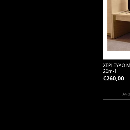
ΧΕΡΙ ΞΥΛΟ 
20m-1
€260,00
Ανα