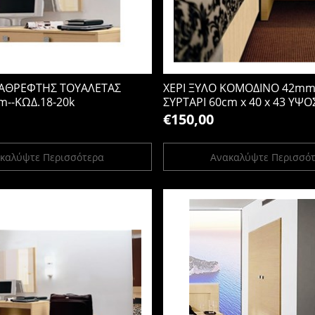
ΚΑΘΡΕΦΤΗΣ ΤΟΥΑΛΕΤΑΣ
ΧΕΡΙ ΞΥΛΟ ΚΟΜΟΔΙΝΟ 42mm
--ΚΩΔ.18-20k
ΣΥΡΤΑΡΙ 60cm x 40 x 43 ΥΨΟ
20g-0s
€150,00
καλύψτε Περισσότερα
Ανακαλύψτε Περισσό