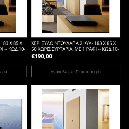
183 Χ 85 Χ
ΧΕΡΙ ΞΥΛΟ ΝΤΟΥΛΑΠΑ 2ΦΥΛ- 183 Χ 85 Χ
Ι -- ΚΩΔ.10-
50 ΧΩΡΙΣ ΣΥΡΤΑΡΙΑ, ΜΕ 1 ΡΑΦΙ -- ΚΩΔ.10-
21
€190,00
τερα
Ανακαλύψτε Περισσότερα