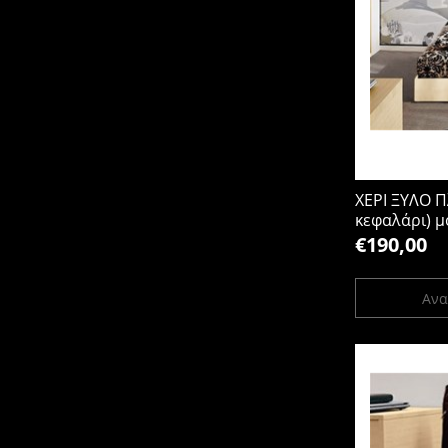
ΧΕΡΙ ΞΥΛΟ Π
κεφαλάρι) μ
25mm 200x
€190,00
Ανα