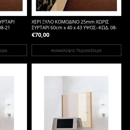
ΥΡΤΑΡΙ
ΧΕΡΙ ΞΥΛΟ ΚΟΜΟΔΙΝΟ 25mm ΧΩΡΙΣ
08-21
ΣΥΡΤΑΡΙ 60cm x 40 x 43 ΥΨΟΣ--ΚΩΔ. 08-
20b-0s
€70,00
τερα
Ανακαλύψτε Περισσότερα