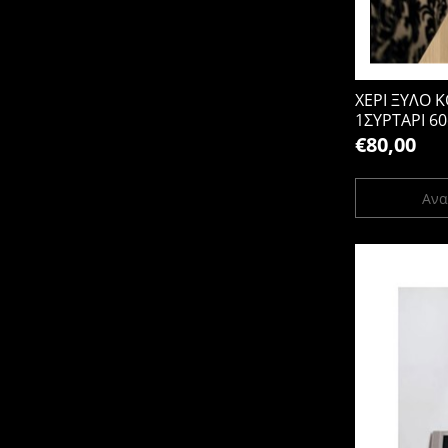
ΧΕΡΙ ΞΥΛΟ
1ΣΥΡΤΑΡΙ 60
20b-1s
€80,00
Ανα