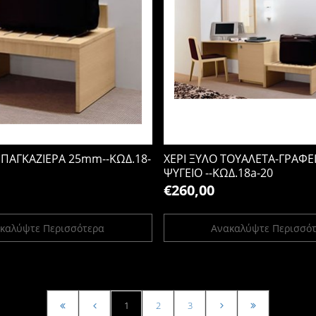
ΜΠΑΓΚΑΖΙΕΡΑ 25mm--ΚΩΔ.18-
ΧΕΡΙ ΞΥΛΟ ΤΟΥΑΛΕΤΑ-ΓΡΑΦ
ΨΥΓΕΙΟ --ΚΩΔ.18a-20
€260,00
καλύψτε Περισσότερα
Ανακαλύψτε Περισσό
1
2
3