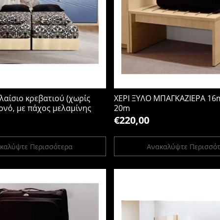
λαίσιο κρεβατιού (χωρίς
ΧΕΡΙ ΞΥΛΟ ΜΠΑΓΚΑΖΙΕΡΑ 16
ονό, με πάχος μελαμίνης
20m
90x30Y
€220,00
καλύψτε Περισσότερα
Ανακαλύψτε Περισσό