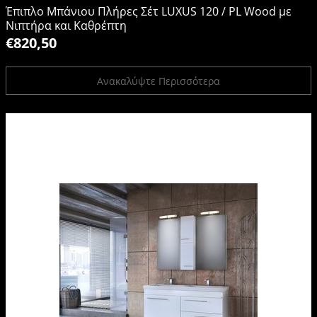
Έπιπλο Μπάνιου Πλήρες Σέτ LUXUS 120 / PL Wood με
Νιπτήρα και Καθρέπτη
€820,50
Ανακαλύψτε Περισσότερα