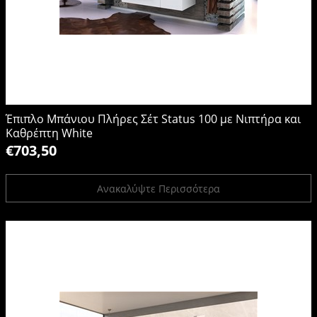
Έπιπλο Μπάνιου Πλήρες Σέτ Status 100 με Νιπτήρα και
Καθρέπτη White
€703,50
Ανακαλύψτε Περισσότερα