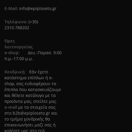
E-Mail:
info@epiploseto.gr
Τηλέφωνο:
(+30)
2310.788202
Ώρες
λειτουργείας
e-shop:
Δευ.-Παρασ. 9:00
π.μ.-17:00 μ.μ.
Χονδρική:
Eάν έχετε
κατάστημα επίπλων ή e-
shop, σας ενδιαφέρουν τα
έπιπλα που κατασκευάζουμε
και θέλετε κατάλογο με τα
προϊόντα μας, στείλτε μας
e-mail
με τα στοιχεία σας
στο
b2b@epiploseto.gr
και
το τμήμα χονδρικής θα
επικοινωνήσει μαζί σας ή
καλέστε μας στο τηλ.